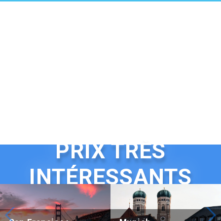
PRIX TRÈS
INTÉRESSANTS
Beijing Hotel Nuo Forbidden City
Hotel Adagio, Autograph Colle