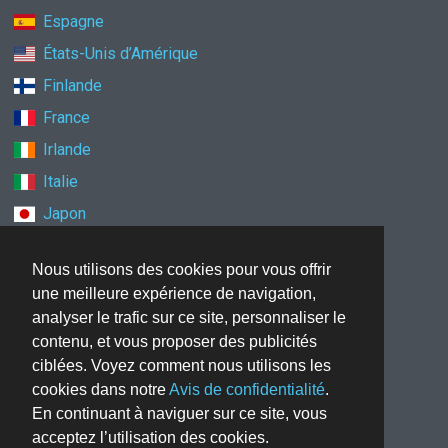
Espagne
États-Unis d’Amérique
Finlande
France
Irlande
Italie
Japon
Mexique
Nous utilisons des cookies pour vous offrir
Norvège
une meilleure expérience de navigation,
Nouvelle-Zélande
analyser le trafic sur ce site, personnaliser le
Pays-Bas
contenu, et vous proposer des publicités
ciblées. Voyez comment nous utilisons les
Pologne
cookies dans notre
Avis de confidentialité
.
Royaume-Uni
En continuant à naviguer sur ce site, vous
Singapour
acceptez l’utilisation des cookies.