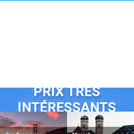
PRIX TRÈS
INTÉRESSANTS
Beijing Hotel Nuo Forbidden City
Hotel Adagio, Autograph Colle