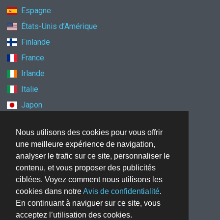
Espagne
États-Unis d’Amérique
Finlande
France
Irlande
Italie
Japon
Mexique
Nous utilisons des cookies pour vous offrir
Norvège
une meilleure expérience de navigation,
Nouvelle-Zélande
analyser le trafic sur ce site, personnaliser le
Pays-Bas
contenu, et vous proposer des publicités
ciblées. Voyez comment nous utilisons les
Pologne
cookies dans notre
Avis de confidentialité
.
Royaume-Uni
En continuant à naviguer sur ce site, vous
Singapour
acceptez l’utilisation des cookies.