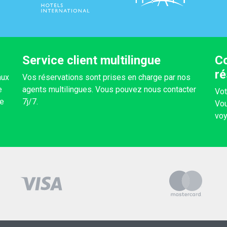
Service client multilingue
Co
ré
aux
Vos réservations sont prises en charge par nos
e
agents multilingues. Vous pouvez nous contacter
Vot
re
7j/7.
Vou
voy