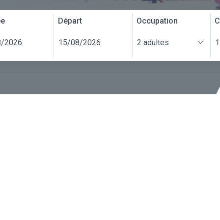
ée
Départ
Occupation
C