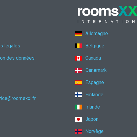
Allemagne
s légales
Belgique
ion des données
Canada
Danemark
Espagne
Finlande
vice@roomsxxl.fr
Irlande
Japon
Norvège