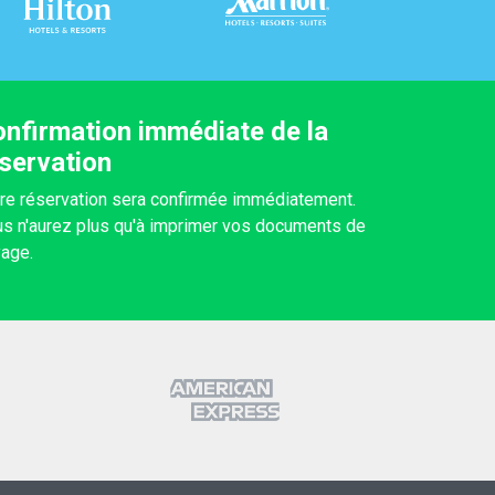
nfirmation immédiate de la
servation
re réservation sera confirmée immédiatement.
s n'aurez plus qu'à imprimer vos documents de
age.