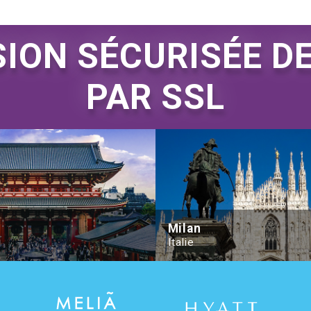
ION SÉCURISÉE D
PAR SSL
 Palace
Hilton Tokyo
Milan
Italie