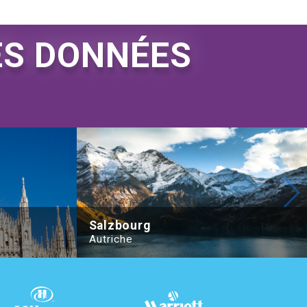
ES DONNÉES
Crowne Plaza Milan City by IHG
Salzbourg
Autriche