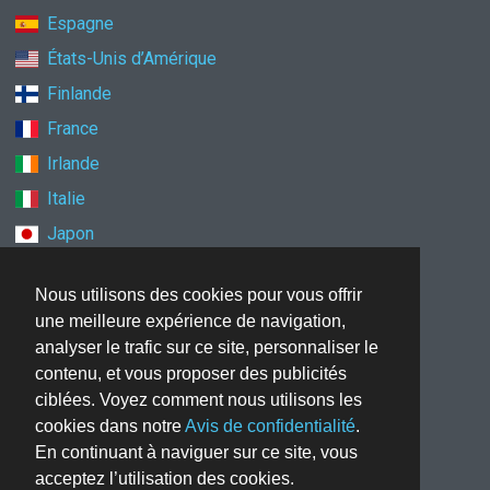
Espagne
États-Unis d’Amérique
Finlande
France
Irlande
Italie
Japon
Mexique
Nous utilisons des cookies pour vous offrir
Norvège
une meilleure expérience de navigation,
Nouvelle-Zélande
analyser le trafic sur ce site, personnaliser le
Pays-Bas
contenu, et vous proposer des publicités
ciblées. Voyez comment nous utilisons les
Pologne
cookies dans notre
Avis de confidentialité
.
Royaume-Uni
En continuant à naviguer sur ce site, vous
Singapour
acceptez l’utilisation des cookies.