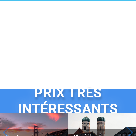
PRIX TRÈS
INTÉRESSANTS
Beijing Hotel Nuo Forbidden City
Hotel Adagio, Autograph Colle