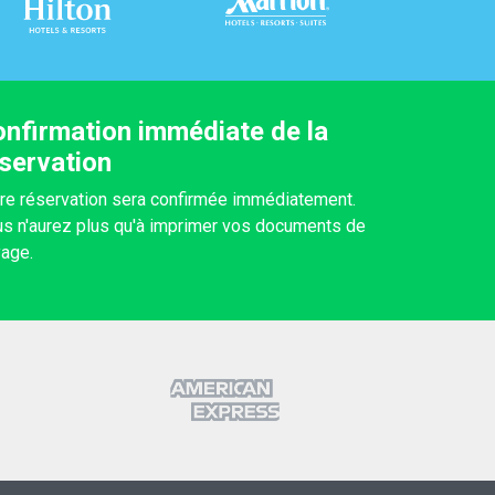
nfirmation immédiate de la
servation
re réservation sera confirmée immédiatement.
s n'aurez plus qu'à imprimer vos documents de
age.