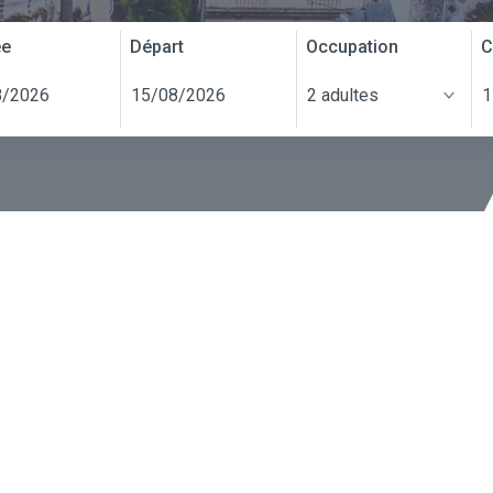
ée
Départ
Occupation
C