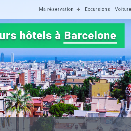
Ma réservation
Excursions
Voitur
urs hôtels à
Barcelone