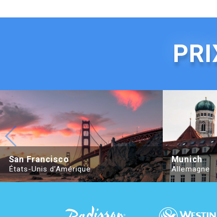
PRI
Beijing Hotel Nuo Forbidden City
Hotel Adagio, 
San Francisco
Munich
États-Unis d’Amérique
Allemagne