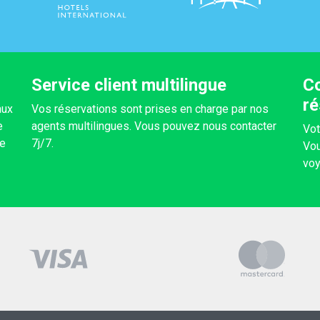
Service client multilingue
Co
ré
aux
Vos réservations sont prises en charge par nos
e
agents multilingues. Vous pouvez nous contacter
Vot
re
7j/7.
Vou
voy