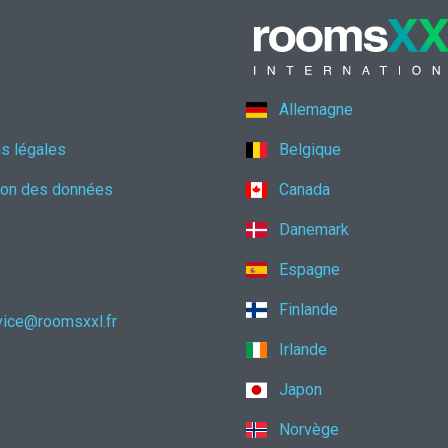
Allemagne
s légales
Belgique
ion des données
Canada
Danemark
Espagne
Finlande
vice@roomsxxl.fr
Irlande
Japon
Norvège