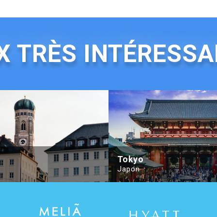
X TRÈS INTÉRESS
Autograph Collection
Hotel München Palace
Tokyo
Japon