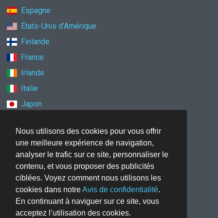
Espagne
États-Unis d’Amérique
Finlande
France
Irlande
Italie
Japon
Mexique
Nous utilisons des cookies pour vous offrir
Norvège
une meilleure expérience de navigation,
Nouvelle-Zélande
analyser le trafic sur ce site, personnaliser le
Pays-Bas
contenu, et vous proposer des publicités
ciblées. Voyez comment nous utilisons les
Pologne
cookies dans notre
Avis de confidentialité
.
Royaume-Uni
En continuant à naviguer sur ce site, vous
Singapour
acceptez l’utilisation des cookies.