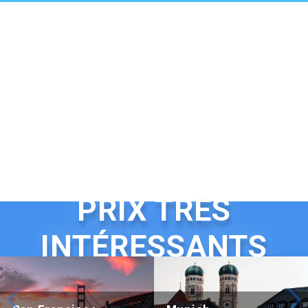
PRIX TRÈS
INTÉRESSANTS
Beijing Hotel Nuo Forbidden City
Hotel Adagio, Autograph Colle