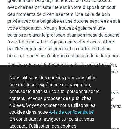
gratuitement. De plus, une télévision LCD 40 pouces
avec chaînes par satellite est à votre disposition pour
des moments de divertissement. Une salle de bain
privée avec une baignoire et une douche séparées est à
votre disposition. Vous y trouvez également une
baignoire relaxante profonde et un pommeau de douche
à « effet pluie ». Les équipements et services offerts
par l'hébergement comprennent un coffre-fort et un
bureau. Le service d'entretien est assuré tous les jours.
Rejoignez le spa de l'hébergement, un centre bien-être
qui propose des massages, et permettez qu'on prenne
Nous utilisons des cookies pour vous offrir
soin de vous. N'hésitez surtout pas à profiter des
une meilleure expérience de navigation,
nombreuses infrastructures de loisirs qui incluent
analyser le trafic sur ce site, personnaliser le
notamment une piscine couverte et un centre de fitness.
contenu, et vous proposer des publicités
Cet hôtel propose également l'accès Wi-Fi à Internet
ciblées. Voyez comment nous utilisons les
gratuit, un service de conciergerie et un service de garde
cookies dans notre
Avis de confidentialité
.
d'enfants (en supplément).
En continuant à naviguer sur ce site, vous
Pendant votre séjour, vous vous régalerez à Kerrys
acceptez l’utilisation des cookies.