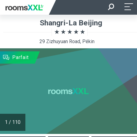
Arrivée
Départ
Shangri-La Beijing
Occupation
Chambre
29 Zizhuyuan Road, Pékin
RECHERCHER
Parfait
1
/
110