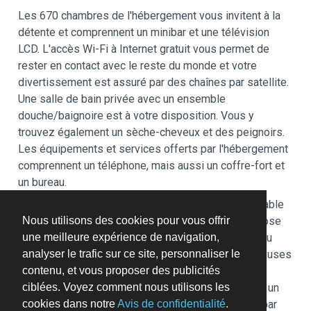
Les 670 chambres de l'hébergement vous invitent à la
détente et comprennent un minibar et une télévision
LCD. L'accès Wi-Fi à Internet gratuit vous permet de
rester en contact avec le reste du monde et votre
divertissement est assuré par des chaînes par satellite.
Une salle de bain privée avec un ensemble
douche/baignoire est à votre disposition. Vous y
trouvez également un sèche-cheveux et des peignoirs.
Les équipements et services offerts par l'hébergement
comprennent un téléphone, mais aussi un coffre-fort et
un bureau.
Passez de purs moments de détente dans l'incroyable
Nous utilisons des cookies pour vous offrir
spa de l'hébergement, un centre bien-être qui propose
une meilleure expérience de navigation,
des massages, des soins corporels et des soins du
analyser le trafic sur ce site, personnaliser le
visage. N'hésitez surtout pas à profiter des nombreuses
contenu, et vous proposer des publicités
infrastructures de loisirs qui incluent notamment un
ciblées. Voyez comment nous utilisons les
centre de remise en forme, une piscine couverte et un
cookies dans notre
Avis de confidentialité
.
sauna. Parmi les équipements et services offerts par