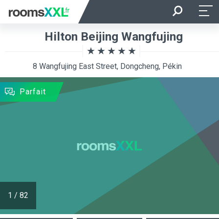
Arrivée
Départ
Hilton Beijing Wangfujing
Occupation
Chambre
8 Wangfujing East Street, Dongcheng, Pékin
RECHERCHER
Parfait
1
/
82