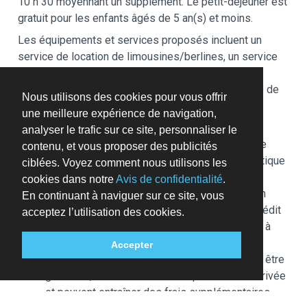
10 h 30 moyennant un supplément. Le petit-déjeuner est
gratuit pour les enfants âgés de 5 an(s) et moins.
Les équipements et services proposés incluent un
service de location de limousines/berlines, un service
de départ express et un service de nettoyage à
sec / blanchisserie. Un parking payant sans service de
Nous utilisons des cookies pour vous offrir
voiturier est disponible dans l'enceinte de
une meilleure expérience de navigation,
l'hébergement.
analyser le trafic sur ce site, personnaliser le
Des frais pour toute personne supplémentaire
contenu, et vous proposer des publicités
peuvent être facturés et dépendent de la politique
ciblées. Voyez comment nous utilisons les
de l'hébergement
cookies dans notre
Avis de confidentialité
.
Une pièce d'identité officielle avec photo et un
En continuant à naviguer sur ce site, vous
dépôt de garantie en espèces, par carte de crédit
acceptez l’utilisation des cookies.
ou par carte de débit, peuvent être demandés à
l'arrivée pour couvrir tous frais imprévus
Accepter
Les demandes spéciales, qui ne peuvent pas être
garanties, sont soumises à disponibilité à l'arrivée
et peuvent entraîner des frais supplémentaires